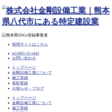
Skip
to
content
採用サイトはこちら
tel.0965-33-5445
お問い合わせ
トップページ
金剛設備工業について
施工実績
表彰実績
お知らせ・ブログ
トップページ
金剛設備工業について
施工実績