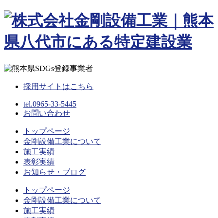
Skip
to
content
採用サイトはこちら
tel.0965-33-5445
お問い合わせ
トップページ
金剛設備工業について
施工実績
表彰実績
お知らせ・ブログ
トップページ
金剛設備工業について
施工実績